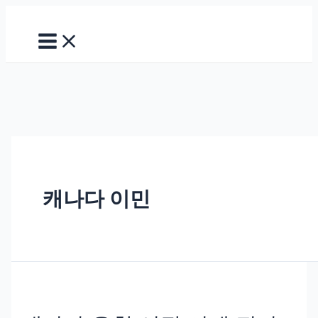
Main
콘
캐
Menu
텐
나
츠
다
로
유
건
학
너
시
뛰
장
기
이
제
진
짜
끝
캐나다 이민
일
까?