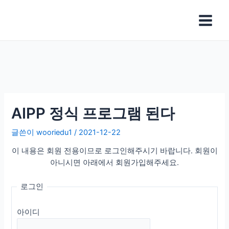
콘
글
Main
텐
탐
Menu
츠
색
로
건
너
뛰
기
AIPP 정식 프로그램 된다
글쓴이
wooriedu1
/
2021-12-22
이 내용은 회원 전용이므로 로그인해주시기 바랍니다. 회원이
아니시면 아래에서 회원가입해주세요.
로그인
아이디