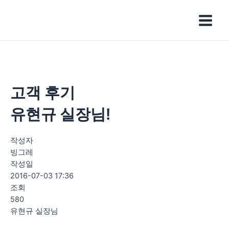
콘
Main
텐
Menu
츠
로
건
너
뛰
기
고객 후기
유현규 실장님!
작성자
빙그레
작성일
2016-07-03 17:36
조회
580
유현규 실장님