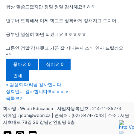
항상 말씀드렸지만 정말 정말 감사해요!! ㅎㅎ
밴쿠버 도착해서 이제 학교도 정확하게 정해지고 드디어
공부만 열심히 하면 되겠네요!!! ㅎㅎㅎㅎ
그동안 정말 감사했고 가끔 잘 지내는지 소식 인사 드릴께요
^.^
좋아요
0
싫어요
0
인쇄
«
김성희 대리님 감사합니다.
성희언니 감사합니다!!!ㅎㅎㅎ
»
목록보기
회사명 : Woori Education | 사업자등록번호 : 214-11-35273
이메일 : joon@woori.ca | 연락처 : (02) 3474-7043 | 주소 : 서울
서초대로 78길 26 강남선인빌딩 6층